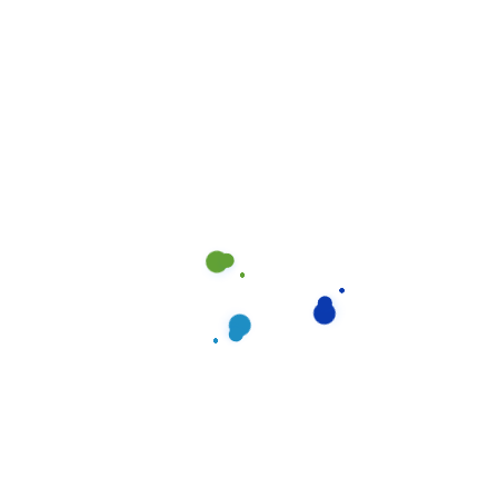
Sie haben noch
Fragen?
Um Ihnen die Entscheidung zu vereinfachen,
zeigen wir Ihnen im Folgenden die meist
gestellten Fragen unserer Kunden.
Sie haben immer noch Klärungsbedarf?
Rufen Sie uns gerne an und wir kümmern uns
um Ihr Anliegen.
Gibt es Rabatte, wenn ich
sowohl den Umzug und als