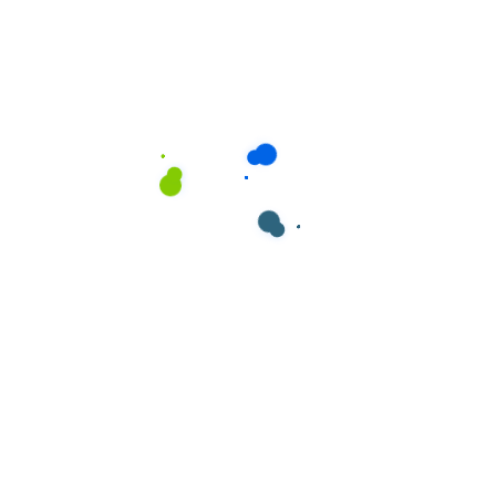
dass Ihr Zuhause einen Service von höchster
Qualität erhält.
Ihre Zeit ist kostbar, und wir wissen, dass das
Putzen eigentlich nur ein weiterer Punkt auf Ihrer
To-do-Liste ist.
Servicequalität
Als Experte für Web-Crawler unterstütze ich
Unternehmen dabei, sich auf die wachsende
Bedeutung des Online-Marketings einzustellen.
„Lipsum“, wie es manchmal genannt wird, ist
Blindtext, der beim Layout von Druck-, Grafik- oder