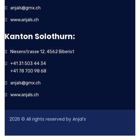
anjals@gmx.ch
www.anjals.ch
Kanton Solothurn:
Niesenstrasse 12, 4562 Biberist
+41 31 503 44 34
+41 78 700 98 68
anjals@gmx.ch
www.anjals.ch
2026
© All rights reserved by Anjal‘s