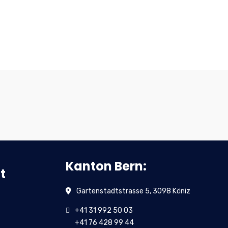
Kanton Bern:
t
Gartenstadtstrasse 5, 3098 Köniz
+41 31 992 50 03
+41 76 428 99 44