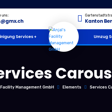
e uns::
Gartenstadtstra
s@gmx.ch
Kanton Be
inigung Services
Umzug S
ervices Carous
s Facility Management GmbH
Elements
Services C