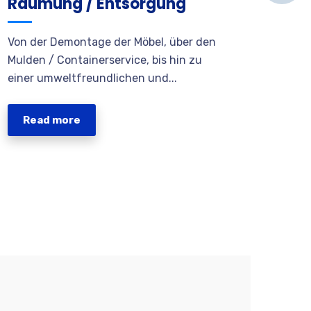
Räumung / Entsorgung
Bür
Von der Demontage der Möbel, über den
Sie m
Mulden / Containerservice, bis hin zu
fachg
einer umweltfreundlichen und...
Büror
sicher
genau 
Read more
Re