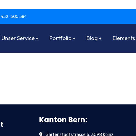
 452 1505 584
Unser Service
Portfolio
Blog
Elements
Kanton Bern:
t
Gartenstadtstrasse 5, 3098 Köniz