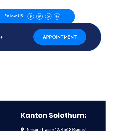
Follow US:
APPOINTMENT
Kanton Solothurn:
Niesenstrasse 12, 4562 Biberist