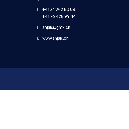
+41 31 992 50 03
+41 76 428 99 44
anjals@gmx.ch
www.anjals.ch