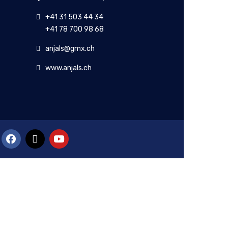
+41 31 503 44 34
+41 78 700 98 68
anjals@gmx.ch
www.anjals.ch