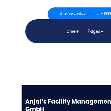
info@bixol.com
+(888)
Home
Pages
Anjal‘s Facility Managemen
GmbH